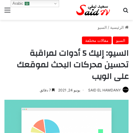
Arabic
بحث عن
الق
الرئيسية
/
السيو
السيو
مقالات مختلفة
السيو: إليك 5 أدوات لمراقبة
تحسين محركات البحث لموقعك
على الويب
SAID EL HAMDANY
يونيو 24, 2021
7 دقائق