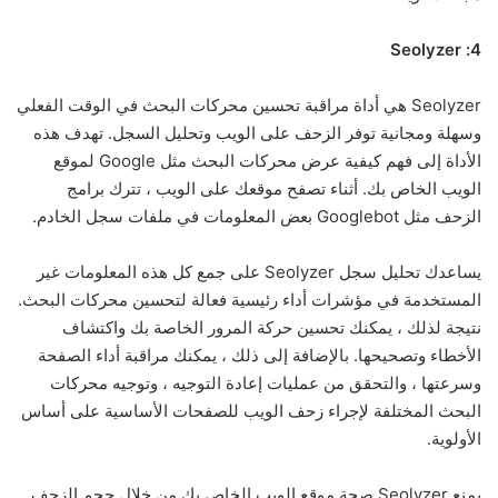
4: Seolyzer
Seolyzer هي أداة مراقبة تحسين محركات البحث في الوقت الفعلي
وسهلة ومجانية توفر الزحف على الويب وتحليل السجل. تهدف هذه
الأداة إلى فهم كيفية عرض محركات البحث مثل Google لموقع
الويب الخاص بك. أثناء تصفح موقعك على الويب ، تترك برامج
الزحف مثل Googlebot بعض المعلومات في ملفات سجل الخادم.
يساعدك تحليل سجل Seolyzer على جمع كل هذه المعلومات غير
المستخدمة في مؤشرات أداء رئيسية فعالة لتحسين محركات البحث.
نتيجة لذلك ، يمكنك تحسين حركة المرور الخاصة بك واكتشاف
الأخطاء وتصحيحها. بالإضافة إلى ذلك ، يمكنك مراقبة أداء الصفحة
وسرعتها ، والتحقق من عمليات إعادة التوجيه ، وتوجيه محركات
البحث المختلفة لإجراء زحف الويب للصفحات الأساسية على أساس
الأولوية.
يمنع Seolyzer صحة موقع الويب الخاص بك من خلال حجم الزحف