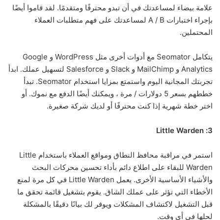
علامة بيضاء لمساعدتك في أن تبدو محترفًا ومتقدمًا. لقد قاموا أيضًا
بإجراء اختبارات A / B لمساعدتك على فهم متطلبات العملاء
المحتملين.
يتكامل Seomator مع أدوات أخرى مثل WordPress و Google
Analytics و MailChimp و Slack و Salesforce لتسهيل عملك. ابدأ
تجربتك المجانية اليوم واستمتع بمزايا استخدام Seomator. تبدأ
خططهم بسعر 5 دولارات / مرة ، ويمكنك أيضًا الدفع مع نموك. أو
اختر خطة شهرية إذا كنت محترفًا أو لديك شركة صغيرة.
3: Little Warden
استمر في مراقبة محافظ النطاق ومواقع العملاء باستخدام Little
Warden للبقاء على اطلاع دائم بأداء تحسين محركات البحث
والأشياء الأساسية الأخرى. يعمل Little Warden في كل مرة لمنع
الأخطاء التي تؤثر على عملك الشاق. يقوم بتشغيل قائمة تحقق ما
قبل التشغيل لاكتشاف المشكلات ويوفر لك بيانًا دقيقًا بالمشكلة
لحلها في أي وقت.