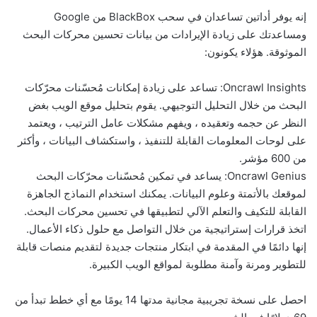
إنه يوفر أداتين تساعدان في سحب BlackBox من Google
ومساعدتك على زيادة الإيرادات من بيانات تحسين محركات البحث
الموثوقة. هؤلاء يكونون:
Oncrawl Insights: تساعد على زيادة إمكانات مُحسّنات محرّكات
البحث من خلال التحليل التوجيهي. يقوم بتحليل موقع الويب بغض
النظر عن حجمه وتعقيده ، ويفهم مشكلات عامل الترتيب ، ويعتمد
على لوحات المعلومات القابلة للتنفيذ ، واستكشاف البيانات ، وأكثر
من 600 مؤشر.
Oncrawl Genius: يساعد في تمكين مُحسّنات محرّكات البحث
لموقعك بالأتمتة وعلوم البيانات. يمكنك استخدام النماذج الجاهزة
القابلة للتكيف والتعلم الآلي لتطبيقها في تحسين محركات البحث.
اتخذ قرارات إستراتيجية من خلال التواصل مع حلول ذكاء الأعمال.
إنها دائمًا في المقدمة في ابتكار منتجات جديدة لتقديم منصات قابلة
للتطوير ومرنة وآمنة مطلوبة لمواقع الويب الكبيرة.
احصل على نسخة تجريبية مجانية مدتها 14 يومًا مع أي خطط تبدأ من