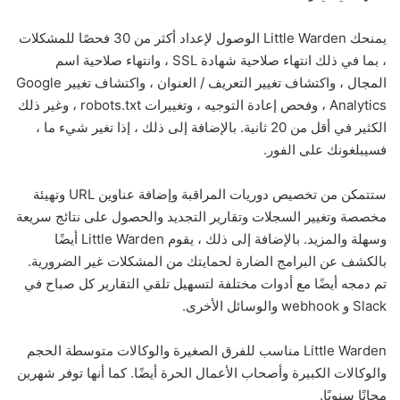
يمنحك Little Warden الوصول لإعداد أكثر من 30 فحصًا للمشكلات
، بما في ذلك انتهاء صلاحية شهادة SSL ، وانتهاء صلاحية اسم
المجال ، واكتشاف تغيير التعريف / العنوان ، واكتشاف تغيير Google
Analytics ، وفحص إعادة التوجيه ، وتغييرات robots.txt ، وغير ذلك
الكثير في أقل من 20 ثانية. بالإضافة إلى ذلك ، إذا تغير شيء ما ،
فسيبلغونك على الفور.
ستتمكن من تخصيص دوريات المراقبة وإضافة عناوين URL وتهيئة
مخصصة وتغيير السجلات وتقارير التجديد والحصول على نتائج سريعة
وسهلة والمزيد. بالإضافة إلى ذلك ، يقوم Little Warden أيضًا
بالكشف عن البرامج الضارة لحمايتك من المشكلات غير الضرورية.
تم دمجه أيضًا مع أدوات مختلفة لتسهيل تلقي التقارير كل صباح في
Slack و webhook والوسائل الأخرى.
Little Warden مناسب للفرق الصغيرة والوكالات متوسطة الحجم
والوكالات الكبيرة وأصحاب الأعمال الحرة أيضًا. كما أنها توفر شهرين
مجانًا سنويًا.