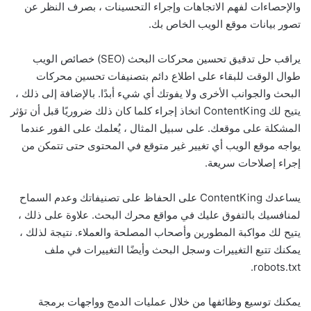
والإحصاءات لفهم الاتجاهات وإجراء التحسينات ، بصرف النظر عن
تصور بيانات موقع الويب الخاص بك.
يراقب حل تدقيق تحسين محركات البحث (SEO) خصائص الويب
طوال الوقت للبقاء على اطلاع دائم بتصنيفات تحسين محركات
البحث والجوانب الأخرى ولا يفوتك أي شيء أبدًا. بالإضافة إلى ذلك ،
يتيح لك ContentKing اتخاذ إجراء كلما كان ذلك ضروريًا قبل أن تؤثر
المشكلة على موقعك. على سبيل المثال ، يُعلمك على الفور عندما
يواجه موقع الويب أي تغيير غير متوقع في المحتوى حتى تتمكن من
إجراء إصلاحات سريعة.
يساعدك ContentKing على الحفاظ على تصنيفاتك وعدم السماح
لمنافسيك بالتفوق عليك في مواقع محرك البحث. علاوة على ذلك ،
يتيح لك مواكبة المطورين وأصحاب المصلحة والعملاء. نتيجة لذلك ،
يمكنك تتبع التغييرات وسجل البحث وأيضًا التغييرات في ملف
robots.txt.
يمكنك توسيع وظائفها من خلال عمليات الدمج وواجهات برمجة