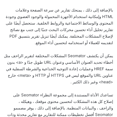
بالإضافة إلى ذلك ، يمنحك تقارير عن سرعة الصفحة وعلامات
HTML وإمكانية استخدام الأجهزة المحمولة والوجود العضوي وجودة
المحتوى والوسائط الاجتماعية والروابط الخلفية. ستحصل أيضًا على
تقارير تحليل أداء تحسين محركات البحث جنبًا إلى جنب مع نصائح
لإصلاح المشكلات المختلفة. يمكنك أيضًا تنزيل تقرير بتنسيق PDF
لتقديمه للعملاء أو استخدامه لتحسين أداء الموقع.
يمكن أن يكتشف Seomator المشكلات المختلفة لتقرير الزاحف مثل
أخطاء تحديد العنوان الأساسي وعنوان URL طويل جدًا و <a> بدون
سمة HREF وعمليات إعادة التوجيه الخداعية والشرطة السفلية في
عناوين URL والموقع ليس في HTTPS أو HTTP و <meta> خارج
<head> وغير ذلك الكثير .
تساعدك الأداة المستندة إلى مجموعة النظراء Seomator على
إصلاح كل هذه المشكلات لتحسين محتوى موقعك ، وهيكله ،
والزاحف ، والبيانات المنظمة. بالإضافة إلى ذلك ، يوفر مصممو
Seomator أفضل تخطيطات ممكنة للتقارير مع تقارير محدثة وذات