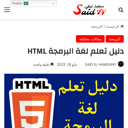
Arabic
بحث عن
الق
الرئيسية
/
البرمجة
البرمجة
مقالات مختلفة
دليل تعلم لغة البرمجة HTML
SAID EL HAMDANY
مايو 18, 2023
دقيقة واحدة