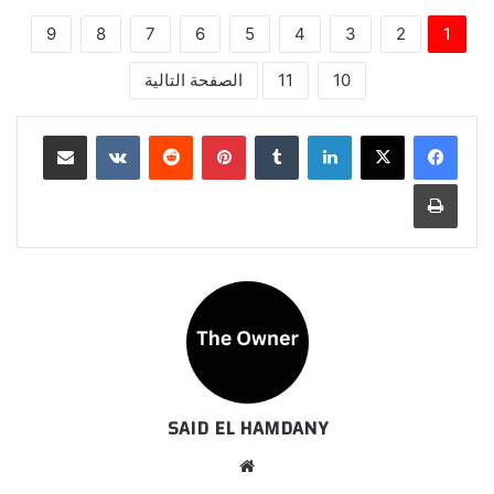
9
8
7
6
5
4
3
2
1
10
11
الصفحة التالية
لينكدإن
بينتيريست
مشاركة عبر البريد
طباعة
SAID EL HAMDANY
موقع
الويب