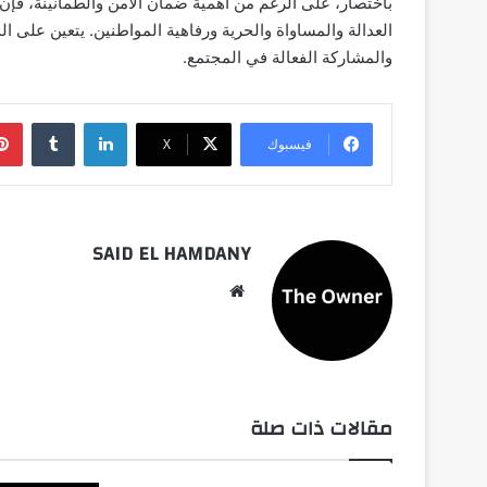
باختصار، على الرغم من أهمية ضمان الأمن والطمأنينة، فإن
العدالة والمساواة والحرية ورفاهية المواطنين. يتعين على ال
والمشاركة الفعالة في المجتمع.
لينكدإن
فيسبوك
‫X
SAID EL HAMDANY
موقع
الويب
مقالات ذات صلة