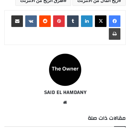
ربح المال من الانترنت
طرق الربح من الانترنت
لينكدإن
بينتيريست
مشاركة عبر البريد
طباعة
SAID EL HAMDANY
موقع
الويب
مقالات ذات صلة