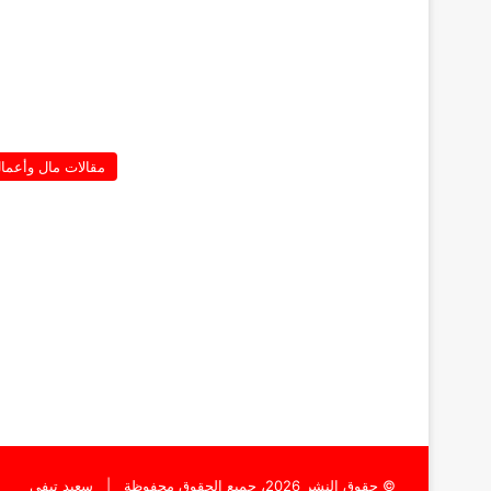
مقالات مال وأعما
© حقوق النشر 2026، جميع الحقوق محفوظة |
سعيد تيفي