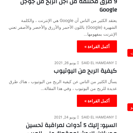
9 طرق مختلفة من أجل الربح من جوجل
Google
يعتقد الكثير من الناس أن Google هي الإنترنت ، والكلمة
الشهيرة (Google) باللون الأحمر والأزرق والأخضر والأصفر تعني
الإنترنت بمفهومها…
أكمل القراءة »
ت
SAID EL HAMDANY
يونيو 26, 2021
كيفية الربح من اليوتيوب
يسأل الكثير من الناس عن كيفية الربح من اليوتيوب ، هناك طرق
عديدة للربح من اليوتيوب ، وفي هذا المقالة…
أكمل القراءة »
و
SAID EL HAMDANY
يونيو 24, 2021
السيو: إليك 5 أدوات لمراقبة تحسين