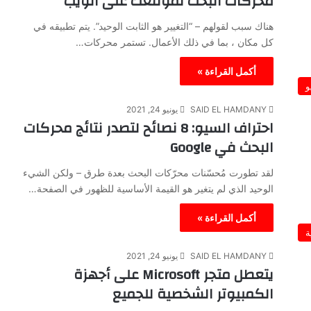
محركات البحث لموقعك على الويب
هناك سبب لقولهم – “التغيير هو الثابت الوحيد”. يتم تطبيقه في
كل مكان ، بما في ذلك الأعمال. تستمر محركات…
أكمل القراءة »
و
SAID EL HAMDANY
يونيو 24, 2021
احتراف السيو: 8 نصائح لتصدر نتائج محركات
البحث في Google
لقد تطورت مُحسّنات محرّكات البحث بعدة طرق – ولكن الشيء
الوحيد الذي لم يتغير هو القيمة الأساسية للظهور في الصفحة…
أكمل القراءة »
ة
SAID EL HAMDANY
يونيو 24, 2021
يتعطل متجر Microsoft على أجهزة
الكمبيوتر الشخصية للجميع