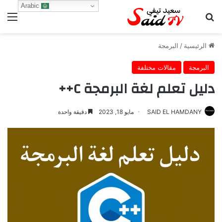
Arabic
بحث عن
الق
الرئيسية
/
البرمجة
البرمجة
مقالات مختلفة
دليل تعلم لغة البرمجة C++
SAID EL HAMDANY
مايو 18, 2023
دقيقة واحدة