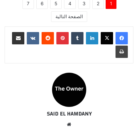
7
6
5
4
3
2
1
الصفحة التالية
لينكدإن
بينتيريست
مشاركة عبر البريد
طباعة
SAID EL HAMDANY
موقع
الويب