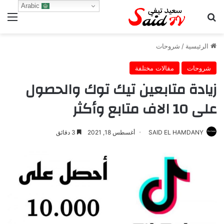
Arabic
بحث عن
الق
الرئيسية
/
شروحات
شروحات
مقالات مختلفة
زيادة متابعين تيك توك والحصول
على 10 الاف متابع وأكثر
SAID EL HAMDANY
أغسطس 18, 2021
3 دقائق