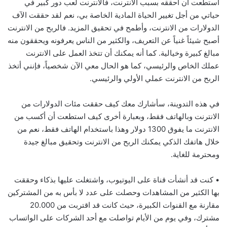
استطعت أن أحققه بسبب الانترنت، فالانترنت لعب دور كبير في
حياتي من أجل تغيير الحياة المادية الخاصة بي، نعم لقد حققت الآف
الدولارات من الانترنت، وأطمح في تحقيق المزيد. فالربح من الانترنت
أصبح شيئاً غنياً عن التعريف، والكثير من الناس يعرفونه ويحققون منه
مبالغ كبيرة وخيالية. كما أنه يمكنك أن تتخذ العمل على الانترنت
عملك الخاص والرئيسي، كما هو الحال معي الآن شخصياً، فإنني أتخذ
الربح من الانترنت عملي الأولي والرئيسي.
في هذه التدوينة، سأشارك معك كيف حققت مئات الدولارات من
الانترنت وبالهاتف فقط، وبعبارة أخرى كيف استطعت أن أكسب من
الانترنت ما يفوق 1300 دولار وهذا باستخدام الهاتف فقط، نعم من
خلال هاتفك الذكي يمكنك الربح من الانترنت وتحقيق مبالغ جيدة
ومحترمة للغاية.
• كنت قد أنشأت قناة على اليوتيوب، واشتغلت عليها بذكاء وحققت
بها الكثير من المشاهدات وحصلت على عدد لا بأس به من المشتركين
مقارنة مع القنوات الكبيرة، حيث كانت قد اقتربت من 20.000
مشترك، وفي يوم من الأيام تواصلت مع أحد الشركات على الواتساب