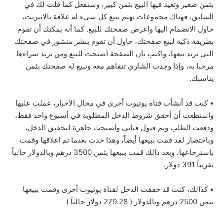
بثمن صغير وتعيد فيها البيع بثمن كبير، وستفعل كما قلت لك في
السابق، فهناك مجموعات تهتم ببيع كل شيء له علاقة بالانترنت،
حاول الانضمام اليها واعرض صفحتك للبيع. كما أنه يمكنك أن تقوم
بطريقة ذكية لبيع صفحتك، حاول أن تقوم بنشر منشور في صفحتك
التي تريد بيعها، واكتب بأن الصفحة أصبحت للبيع ومن يريد شراءها
مرحبا به، وإذا وجدت الشاري تتفاهم معه وتبيع له صفحتك بثمن
يناسبك.
• كنت قد أنشأت قناة يوتيوب أخرى في مجال الأخبار، عملت عليها
واستطعت أن أحقق شروط الدخل المطلوبة في أسبوع واحد فقط،
ودفعت الطلب وتم قبول قناتي وأصبحت جاهزة لتحقيق الدخل،
وباختصار لقد قمت ببيعها أيضاً، وهذا حدث بعدما تم اغلاقها وقمت
باسترجاعها، وبعد ذالك قمت ببيعها بثمن 3500 درهم وبالدولار حالياً
تقريباً 391 دولار.
• كذالك، كنت قد حققت الدخل لقناة يوتيوب أخرى وقمت ببيعها
بثمن 2500 درهم وبالدولار ( 279.28 دولار حالياً )