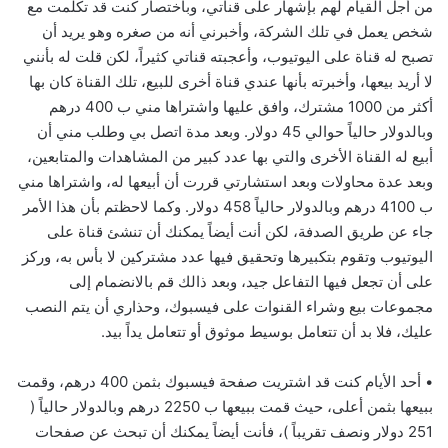
من أجل القيام لهم بإشهار على قناتي، وباختصار كنت قد تكلمت مع
شخص يعمل في تلك الشركة، وأخبرني أنه من صغره وهو يريد أن
تصبح له قناة على اليوتيوب، وأعجبته قناتي كثيراً، لكن قلت له بأنني
لا أريد بيعها، وأخبرته بأنها عندي قناة أخرى للبيع، تلك القناة كان بها
أكثر من 1000 مشترك، وافق عليها واشتراها مني ب 400 درهم
وبالدولار حالياً حوالي 45 دولار. وبعد مدة اتصل بي وطلب مني أن
أبيع له القناة الأخرى والتي بها عدد كبير من المشاهدات والمتابعين،
وبعد عدة محاولات وبعد استشارتي قررت أن أبيعها له، واشتراها مني
ب 4100 درهم وبالدولار حالياً 458 دولار. وكما لاحظتم بأن هذا الأمر
جاء عن طريق الصدفة، لكن أنت أيضاً يمكنك أن تنشئ قناة على
اليوتيوب وتقوم بتكبيرها وتحقيق فيها عدد مشتركين لا بأس به، وركز
على أن تجعل فيها التفاعل جيد، وبعد ذالك قم بالانضمام إلى
مجموعات بيع وشراء القنوات على فيسبوك، وحذاري أن يتم النصب
عليك، فلا بد أن تتعامل بوسيط موثوق أو تتعامل يداً بيد.
• أحد الأيام كنت قد اشتريت صفحة فيسبوك بثمن 400 درهم، وقمت
ببيعها بثمن أعلى، حيث قمت ببيعها ب 2250 درهم وبالدولار حالياً (
251 دولار ونصف تقريباً )، فأنت أيضاً يمكنك أن تبحث عن صفحات