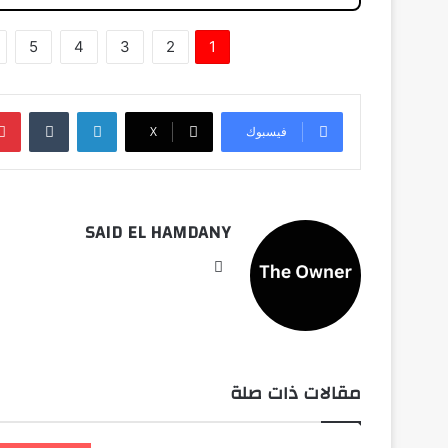
5
4
3
2
1
لينكدإن
فيسبوك
‫X
SAID EL HAMDANY
موقع
الويب
مقالات ذات صلة