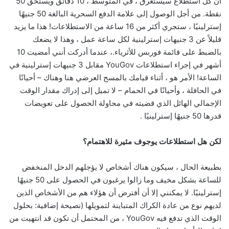
أن كل استطلاع سيستغرق ، في المتوسط ​​، 10 دقائق ويستحق 50
نقطة. من أجل الوصول إلى علامة الدفع السحرية البالغة 50 جنيهًا
إسترلينيًا ، ستجري أكثر من 16 ساعة من الاستطلاعات! هذا ما يزيد
قليلاً عن 3 جنيهات إسترلينية لكل ساعة عمل ، وهذا لا يضعك
بالضبط على قائمة فوربس للأثرياء.، عندما أدركت أنني أمضيت 10
أشهر في إجراء استطلاعات YouGov مقابل 3 جنيهات إسترلينية في
الساعة! الأمر هو ، أثناء قيامك بالمسح العرضي هنا وهناك – أحيانًا
في الحافلة ، وأحيانًا في الحمام – لا تميل إلى إدراك مقدار الوقت
الإجمالي الهائل الذي قضيته في محاولة الحصول على تعويضات
قدرها 50 جنيهًا إسترلينيًا .
لكن هل استطلاعات يوجوف مثيرة للاهتمام؟
بطبيعة الحال ، سيكون هناك أشخاص لا يؤجلهم الدخل المنخفض
للساعة بشكل مخيف وما زالوا يرغبون في الحصول على 50 جنيهًا
إسترلينيًا. لا يمكنني إلا أن أفترض أن هؤلاء هم من الأشخاص الذين
لديهم نوع من عادة الكراك المتباينة لتمويلها (نصيحة إضافية: بحلول
الوقت الذي تدفع فيه YouGov ، من المحتمل أن تكون قد انتهيت من