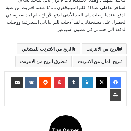
التأكيد عليهما ، وهما: الاستطلاعات لا تزال تأتي بثبات. تساءل
الساخر بداخلي عما إذا كانوا سيتوقفون تمامًا عندما اقتربت من عتبة
الدفع. عندما وصلت إلى الحد الأدنى لدفع الأرباح ، لم أجد صعوبة في
الحصول على مستحقاتي. لقد أدخلت للتو بياناتي المصرفية ووصلت
الدفعة إلى حسابي في غضون أسبوعين.
الربح من الانترنت
الربح من الانترنت للمبتدئين
ربح المال من الانترنت
طرق الربح من الانترنت
لينكدإن
بينتيريست
مشاركة عبر البريد
طباعة