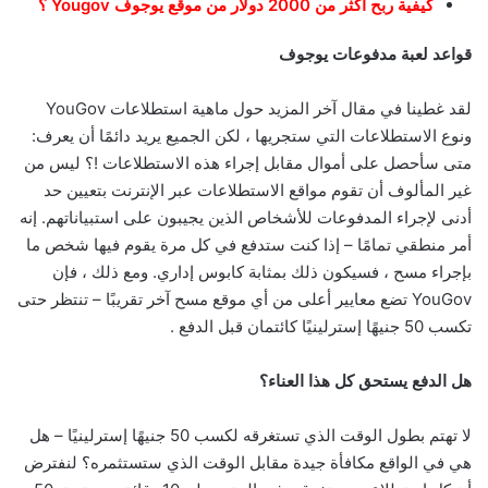
كيفية ربح أكثر من 2000 دولار من موقع يوجوف Yougov ؟
قواعد لعبة مدفوعات يوجوف
لقد غطينا في مقال آخر المزيد حول ماهية استطلاعات YouGov
ونوع الاستطلاعات التي ستجريها ، لكن الجميع يريد دائمًا أن يعرف:
متى سأحصل على أموال مقابل إجراء هذه الاستطلاعات !؟ ليس من
غير المألوف أن تقوم مواقع الاستطلاعات عبر الإنترنت بتعيين حد
أدنى لإجراء المدفوعات للأشخاص الذين يجيبون على استبياناتهم. إنه
أمر منطقي تمامًا – إذا كنت ستدفع في كل مرة يقوم فيها شخص ما
بإجراء مسح ، فسيكون ذلك بمثابة كابوس إداري. ومع ذلك ، فإن
YouGov تضع معايير أعلى من أي موقع مسح آخر تقريبًا – تنتظر حتى
تكسب 50 جنيهًا إسترلينيًا كائتمان قبل الدفع .
هل الدفع يستحق كل هذا العناء؟
لا تهتم بطول الوقت الذي تستغرقه لكسب 50 جنيهًا إسترلينيًا – هل
هي في الواقع مكافأة جيدة مقابل الوقت الذي ستستثمره؟ لنفترض