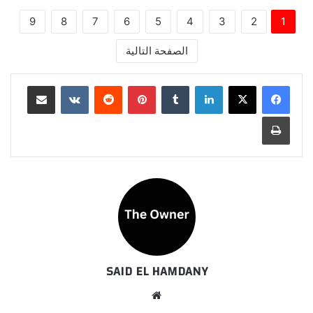
9
8
7
6
5
4
3
2
1
الصفحة التالية
لينكدإن
بينتيريست
مشاركة عبر البريد
طباعة
SAID EL HAMDANY
موقع
الويب