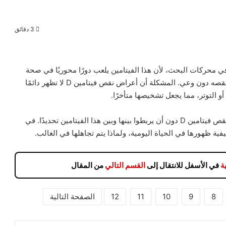
3 دقائق
 في محركات البحث، لأن هذا الفيتامين يلعب دورًا محوريًا في صحة
الجسم بشكل عام، ومع ذلك يعاني عدد هائل من الناس من نقصه دون وعي. المشكلة أن أعراض نقص فيتامين D لا تظهر دائمًا
 التوتر، مما يجعل تشخيصها متأخرًا.
كثير من الأشخاص يعيشون سنوات وهم يعانون من أعراض نقص فيتامين D دون أن يربطوا بينها وبين هذا الفيتامين تحديدًا. في
 ظهورها في الحياة اليومية، ولماذا يتم تجاهلها في الغالب.
ة
في الأسفل للانتقال إلى
القسم التالي
من المقال
8
9
10
11
12
الصفحة التالية