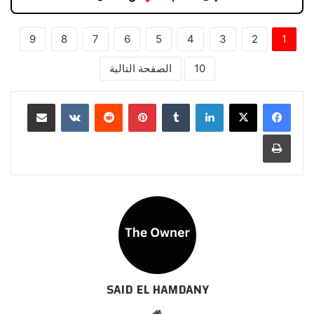
9
8
7
6
5
4
3
2
1
10
الصفحة التالية
لينكدإن
بينتيريست
مشاركة عبر البريد
طباعة
SAID EL HAMDANY
موقع