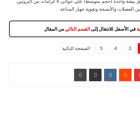
يعتبر البيض من أفضل مصادر البروتينات الغذائية، حيث يحتوي بيضة واحدة (حجم متوسط) على حوالي 6 غرامات من البروتين.
ن العضلات والأنسجة وتقوية جهاز المناعة.
ة
في الأسفل للانتقال إلى
القسم التالي
من المقال
3
4
5
الصفحة التالية
بينتيريست
مشاركة عبر البريد
طباعة