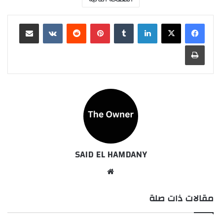
لينكدإن
بينتيريست
مشاركة عبر البريد
طباعة
SAID EL HAMDANY
موقع
الويب
مقالات ذات صلة