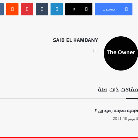
لينكدإن
بينتيريست
فيسبوك
‫X
SAID EL HAMDANY
موقع
الويب
مقالات ذات صلة
كيفية معرفة رصيد زين ؟
يونيو 19, 2021